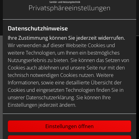
Privatsphäre­einstellungen
Bildquelle: Geberit
Datenschutzhinweise
Ihre Zustimmung können Sie jederzeit widerrufen.
Wir verwenden auf dieser Webseite Cookies und
weitere Technologien, um Ihnen ein bestmögliches
Nutzungserlebnis zu bieten. Sie können das Setzen von
MIX & MATCH KOMPATIBEL – ALLES
Cookies auch ablehnen und unsere Seite nur mit den
PASST ZUSAMMEN
technisch notwendigen Cookies nutzen. Weitere
Informationen, sowie eine detaillierte Übersicht der
CALUNA bietet eine große Auswahl an Formen,
Cookies und eingesetzten Technologien finden Sie in
Größen, beliebten Farben und hochwertigen
unserer Datenschutzerklärung. Sie können Ihre
Oberflächen, die sich auch serienübergreifend
Einstellungen jederzeit ändern.
kombinieren lassen. So entsteht eine Badlösung, die
optisch aus einem Guss wirkt – und trotzdem
maximal individuell ist.
Einstellungen öffnen