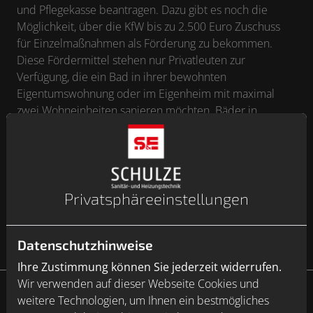
und Pflegekasse beantragen. Dazu gibt es noch die
Möglichkeit, über die KfW bis zu 2.500 Euro Zuschuss
für Einzelmaßnahmen als Förderung zu bekommen.
Diese Fördermittel stehen nur Privatleuten zur
Verfügung, die ein Bad in ihrer bewohnten
Eigentumswohnung oder im Eigenheim mit maximal
zwei Wohneinheiten sanieren möchten. Bäder in
Ferienwohnungen sind nicht förderfähig. Wichtig: Die
Förderung muss vor Beginn der Sanierungsarbeiten
beantragt werden und die Sanierung muss durch einen
Fachbetrieb wie Sven und Ernst Schulze durchgeführt
werden.
Privatsphäre­einstellungen
Datenschutzhinweise
Ihre Zustimmung können Sie jederzeit widerrufen.
Wir verwenden auf dieser Webseite Cookies und
weitere Technologien, um Ihnen ein bestmögliches