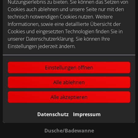
Nutzungserlebnis zu bieten. Sie können das Setzen von
Cookies auch ablehnen und unsere Seite nur mit den
Mindestanforderungen für eine
technisch notwendigen Cookies nutzen. Weitere
Förderung
Informationen, sowie eine detaillierte Übersicht der
Cookies und eingesetzten Technologien finden Sie in
unserer Datenschutzerklärung. Sie können Ihre
Einstellungen jederzeit ändern.
Raumänderungen
Mindestgröße Bad: 1,80 m x 2,20 m
Einstellungen öffnen
Bewegungsfreiheit: Platz vor und zwischen
Sanitärobjekten für z. B. Rollstuhlnutzung
Alle ablehnen
Türen: nach außen zu öffnen oder Schiebetür -
müssen von außen entriegelbar sein
Alle akzeptieren
Datenschutz
Impressum
Dusche/Badewanne